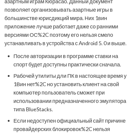
азартным играм Кюрасао. Данный документ
позволяет организовывать азартные игры в
большинстве юрисдикций мира. Них 1вин
приложение лучше работает даже со ранними
версиями ОС%2C поэтому его нельзя смело
устанавливать в устройства с Android 5. 0 и выше.
После авторизации в программе ставки на
спорт будет доступны практически сначала.
Рабочей утилиты дли ПК в настоящее время у
1Вин нет%2C но установить клиент на свой
компьютер пользователь сможет при
использовании предназначенного эмулятора
типа BlueStacks.
Если недоступен официальный сайт причине
провайдерских блокировок%2C нельзя