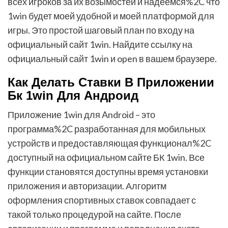
всех игроков за их возымостей и надеемся%2C что
1win будет моей удобной и моей платформой для
игры. Это простой шаговый план по входу на
официальный сайт 1win. Найдите ссылку на
официальный сайт 1win и open в вашем браузере.
Как Делать Ставки В Приложении
Бк 1win Для Андроид
Приложение 1win для Android – это
программа%2C разработанная для мобильных
устройств и предоставляющая функционал%2C
доступный на официальном сайте БК 1win. Все
функции становятся доступны время установки
приложения и авторизации. Алгоритм
оформления спортивных ставок совпадает с
такой только процедурой на сайте. После