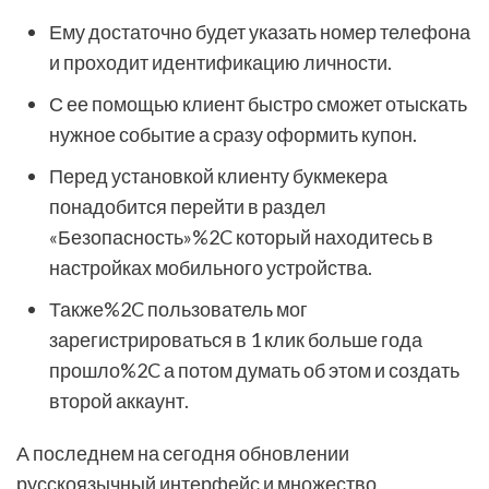
Ему достаточно будет указать номер телефона
и проходит идентификацию личности.
С ее помощью клиент быстро сможет отыскать
нужное событие а сразу оформить купон.
Перед установкой клиенту букмекера
понадобится перейти в раздел
«Безопасность»%2C который находитесь в
настройках мобильного устройства.
Также%2C пользователь мог
зарегистрироваться в 1 клик больше года
прошло%2C а потом думать об этом и создать
второй аккаунт.
А последнем на сегодня обновлении
русскоязычный интерфейс и множество