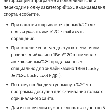
авторизации и программе и пополнения счета
переходим и одну из категорий%2C выбираем вид
спорта и событие.
При нажатии открывается форма%2C где
нельзя указать имя%2C e-mail и суть
обращения.
Приложение советует доступ ко всем типам
развлечений казино 1Вин%2C в том числе
эксклюзивным%2C предложенным
специально для онлайн казино 1Вин (Lucky
Jet%2C Lucky Loot и др. ).
Поэтому необходимо упомянуть%2C что
программа доступна для скачивания только с
официального сайта.
Для их получения нужно включать а купон по 5