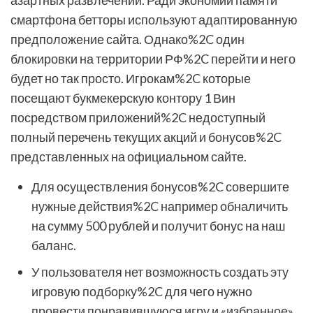
азартных развлечений. Ради экономии памяти
смартфона бетторы используют адаптированную
предположение сайта. Однако%2C один
блокировки на территории РФ%2C перейти и него
будет но так просто. Игрокам%2C которые
посещают букмекерскую контору 1 Вин
посредством приложений%2C недоступный
полный перечень текущих акций и бонусов%2C
представленных на официальном сайте.
Для осуществления бонусов%2C совершите
нужные действия%2C например обналичить
на сумму 500 рублей и получит бонус на наш
баланс.
У пользователя нет возможность создать эту
игровую подборку%2C для чего нужно
провести понравившуюся игру и «избранное».