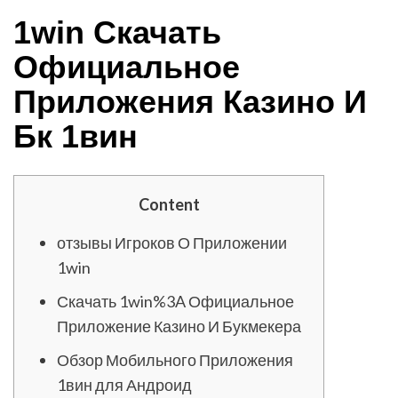
1win Скачать
Официальное
Приложения Казино И
Бк 1вин
Content
отзывы Игроков О Приложении
1win
Скачать 1win%3A Официальное
Приложение Казино И Букмекера
Обзор Мобильного Приложения
1вин для Андроид