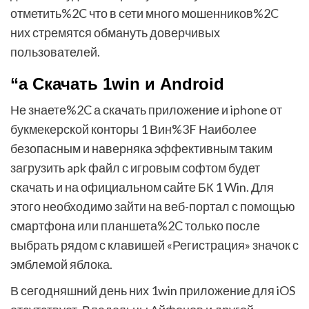
отметить%2C что в сети много мошенников%2C
них стремятся обмануть доверчивых
пользователей.
“а Скачать 1win и Android
Не знаете%2C а скачать приложение и iphone от
букмекерской конторы 1 Вин%3F Наиболее
безопасным и наверняка эффективным таким
загрузить apk файл с игровым софтом будет
скачать и на официальном сайте БК 1 Win. Для
этого необходимо зайти на веб-портал с помощью
смартфона или планшета%2C только после
выбрать рядом с клавишей «Регистрация» значок с
эмблемой яблока.
В сегодняшний день них 1win приложение для iOS