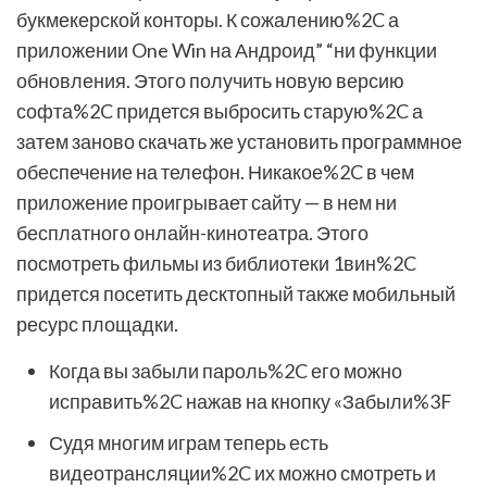
букмекерской конторы. К сожалению%2C а
приложении One Win на Андроид” “ни функции
обновления. Этого получить новую версию
софта%2C придется выбросить старую%2C а
затем заново скачать же установить программное
обеспечение на телефон. Никакое%2C в чем
приложение проигрывает сайту — в нем ни
бесплатного онлайн-кинотеатра. Этого
посмотреть фильмы из библиотеки 1вин%2C
придется посетить десктопный также мобильный
ресурс площадки.
Когда вы забыли пароль%2C его можно
исправить%2C нажав на кнопку «Забыли%3F
Судя многим играм теперь есть
видеотрансляции%2C их можно смотреть и