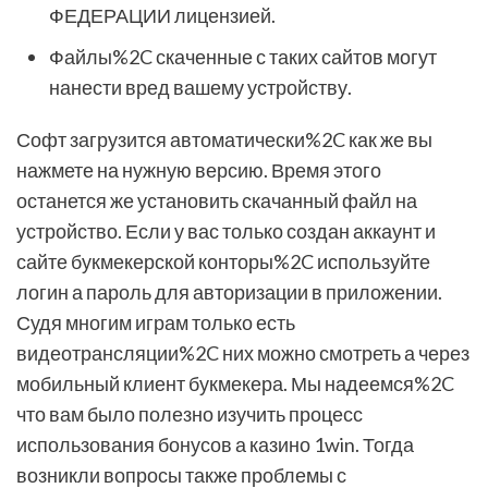
ФЕДЕРАЦИИ лицензией.
Файлы%2C скаченные с таких сайтов могут
нанести вред вашему устройству.
Софт загрузится автоматически%2C как же вы
нажмете на нужную версию. Время этого
останется же установить скачанный файл на
устройство. Если у вас только создан аккаунт и
сайте букмекерской конторы%2C используйте
логин а пароль для авторизации в приложении.
Судя многим играм только есть
видеотрансляции%2C них можно смотреть а через
мобильный клиент букмекера. Мы надеемся%2C
что вам было полезно изучить процесс
использования бонусов а казино 1win. Тогда
возникли вопросы также проблемы с