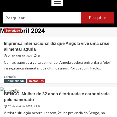
Mês:
abril 2024
Sociedade
Imprensa internacional diz que Angola vive uma crise
alimentar aguda
25 de abril de 2024
0
Com as guerras a volta do mundo, Angola poderá enfrentar a ´pior´
insegurança alimentar dos últimos anos. Por Joaquim Paulo...
Ler mais
Criminalidade
Destaques
BENGO: Mulher de 32 anos é torturada e carbonizada
pelo namorado
25 de abril de 2024
0
A triste situação ocorreu ontem, 24, na província do Bengo, no