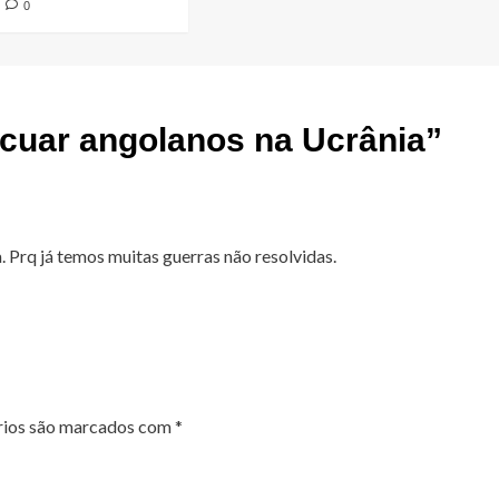
0
acuar angolanos na Ucrânia
”
Prq já temos muitas guerras não resolvidas.
rios são marcados com
*