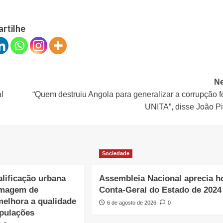
artilhe
Ne
l
“Quem destruiu Angola para generalizar a corrupção f
UNITA”, disse João Pi
Sociedade
lificação urbana
Assembleia Nacional aprecia h
imagem de
Conta-Geral do Estado de 2024
melhora a qualidade
6 de agosto de 2026
0
opulações