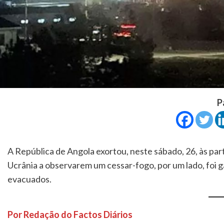
P
A República de Angola exortou, neste sábado, 26, às par
Ucrânia a observarem um cessar-fogo, por um lado, foi 
evacuados.
Por Redação do Factos Diários