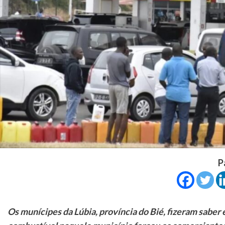
P
Os munícipes da Lúbia, província do Bié, fizeram saber 