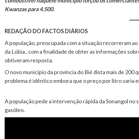
combustível naquele município forçou os comerciantes
Kwanzas para 4.500.
REDAÇÃO DO FACTOS DIÁRIOS
A população, preocupada com a situação recorreram ao S
da Lúbia., com a finalidade de obter as informações sob
obtiveram resposta.
O novo município da província do Bié dista mais de 200 qu
problema é idêntico embora que o preço por litro varia 
A população pede a intervenção rápida da Sonangol no s
gasóleo.