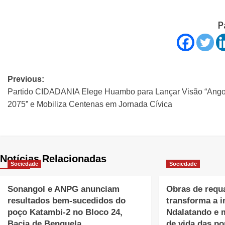
P
Previous:
Partido CIDADANIA Elege Huambo para Lançar Visão “Ango
2075” e Mobiliza Centenas em Jornada Cívica
Notícias Relacionadas
Sociedade
Sociedade
Sonangol e ANPG anunciam
Obras de requa
resultados bem-sucedidos do
transforma a 
poço Katambi-2 no Bloco 24,
Ndalatando e 
Bacia de Benguela
de vida das p