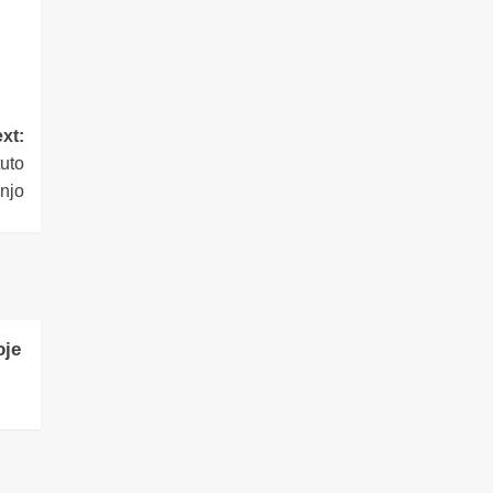
xt:
tuto
njo
oje