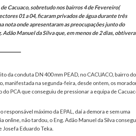
de Cacuaco, sobretudo nos bairros 4 de Fevereiro(
tores 01 a 04, ficaram privados de água durante três
ma nota onde apresentaram as preocupações junto do
. Adão Manuel da Silva que, em menos de 2 dias, obtiver
rcuito da conduta DN 400 mm PEAD, no CACUACO, bairro do
o, manifestada na segunda-feira, desde ontem, os morado
o do PCA que conseguiu de pressionar a equipa de Cacuac
ao responsável máximo da EPAL, daí a demora e sem uma
a online, não tardou, o Eng. Adão Manuel da Silva consegu
se Josefa Eduardo Teka.