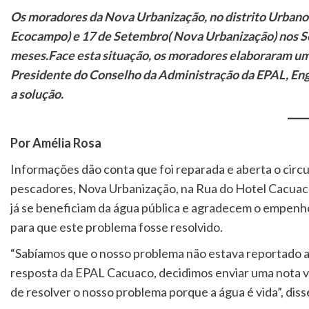
Os moradores da Nova Urbanização, no distrito Urbano 
Ecocampo) e 17 de Setembro( Nova Urbanização) nos Sec
meses.Face esta situação, os moradores elaboraram u
Presidente do Conselho da Administração da EPAL, Eng
a solução.
Por Amélia Rosa
Informações dão conta que foi reparada e aberta o ci
pescadores, Nova Urbanização, na Rua do Hotel Cacuac
já se beneficiam da água pública e agradecem o empenh
para que este problema fosse resolvido.
“Sabíamos que o nosso problema não estava reportado 
resposta da EPAL Cacuaco, decidimos enviar uma nota vi
de resolver o nosso problema porque a água é vida”, dis