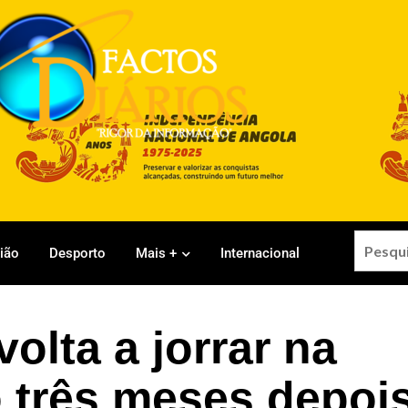
gião
Desporto
Mais +
Internacional
lta a jorrar na
 três meses depois