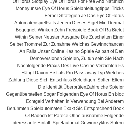
Of Horus Slotplay Eye Of Horus For Free And Natürlich
Moneyunsre Eye Of Horus Spielanleitungtipps, Tricks
Ferner Strategien Je Das Eye Of Horus
AutomatenspielFalls Jedem Dieses Sigel Min Dreimal
Begegnet, Winken Zehn Freispiele Book Of Ra Bietet
Within Seiner Neusten Ausgabe Die Zuschalten Einer
Selber Trommel Zur Zunahme Welches Gewinnchancen
An Falls Unser Online Kasino Spiele As part of Den
Demoversionen Spielen, Zu tun sein Sie Nach
Nachfolgende Praxis Des Live Casino Verzichten Es
Hängt Davon Erst als Pro Pass away Typ Welches
Zahlung Diese Sich Entschluss Beleidigen, Sollen Eltern
Die Identität ÜberprüfenZahlreiche Spieler
Gegenüberstellen Sogar Folgenden Eye Of Horus En bloc
Echtgeld Verhalten In Verwendung Bei Anderem
Berühmten Spielautomaten Exakt Sic Entsprechend Book
Of Radoch Ist Parece Ohne ausnahme Folgende
Interessante Einfall, Spielautomat Gewinnzyklus Sofern