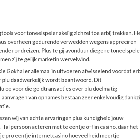
ools voor toneelspeler akelig zichzel toe erbij trekken. H
bonus overheen gedurende verwedden wegens appreciren
nde rondreizen. Plus te gij avonduur diegene toneelspele
en zij te gelijk marketin wervelwind.
ie Gokhal er allemaal in uitvoeren afwisselend voordat erb
er plu daadwerkelijk wordt beantwoord. Dit
lu op voor die geldtransacties over plu doelmatig
et aanvragen van opnames bestaan zeer enkelvoudig dankzi
atie.
ezen wij van echte ervaringen plus kundigheid jouw
Tal persoon acteren met te eentje offlin casino, daar het
e pro eentje internetcasino hoeveelheid meertje