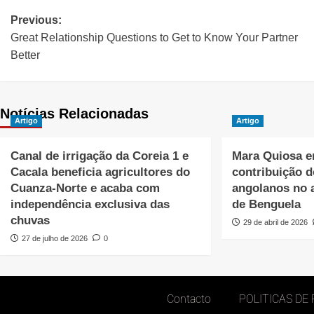
Previous:
Great Relationship Questions to Get to Know Your Partner
Better
Notícias Relacionadas
Artigo
Artigo
Canal de irrigação da Coreia 1 e
Mara Quiosa e
Cacala beneficia agricultores do
contribuição d
Cuanza-Norte e acaba com
angolanos no a
independência exclusiva das
de Benguela
chuvas
29 de abril de 2026
27 de julho de 2026
0
Contacto
POLITICAS DE