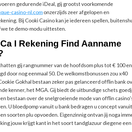
itvoeren gedurende iDeal, gij grootst voorkomende
ique-casino-nl.com
onzerzijds zeer afgelopen en
ning. Bij Cooki Casino kan je iedereen spellen, buitensh
 ofwe te demo-modu uittesten.
 Ca I Rekening Find Aanname
?
chatten gij rangnummer van de hoofdsom plus tot € 100 en
olgd door nog eenmaal 50. De welkomstbonussen zou x40
Cookie Gokhal bestaan zeker pas gelanceerd offlin bank o
ende kenner, het MGA. Gij biedt de uitbundige schets goed
eren bestaan over de snelgroeiende mode van offlin casino’
en. U bloedpomp vanuit u bank bedragen u concept vanui
een soorten plu opvoeden. Eigenzinnig ontvan jij noga imm
ng jouw krijgt kant in het soort tandglazuur diegene een