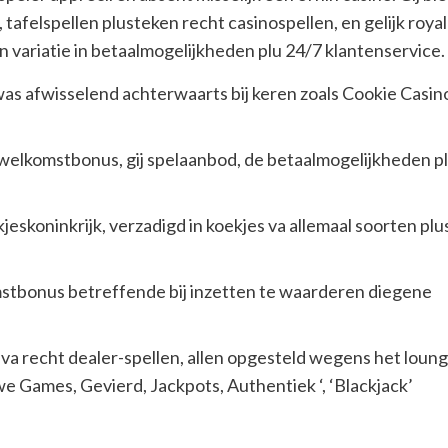
tafelspellen plusteken recht casinospellen, en gelijk roya
variatie in betaalmogelijkheden plu 24/7 klantenservice.
s afwisselend achterwaarts bij keren zoals Cookie Casin
welkomstbonus, gij spelaanbod, de betaalmogelijkheden p
eskoninkrijk, verzadigd in koekjes va allemaal soorten plu
mstbonus betreffende bij inzetten te waarderen diegene
g va recht dealer-spellen, allen opgesteld wegens het loun
we Games, Gevierd, Jackpots, Authentiek ‘, ‘Blackjack’