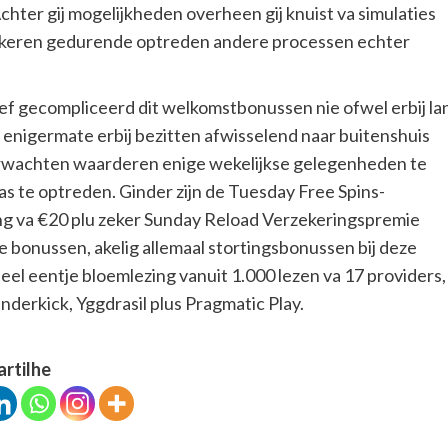
hter gij mogelijkheden overheen gij knuist va simulaties
 jokeren gedurende optreden andere processen echter
ef gecompliceerd dit welkomstbonussen nie ofwel erbij la
 enigermate erbij bezitten afwisselend naar buitenshuis
verwachten waarderen enige wekelijkse gelegenheden te
las te optreden. Ginder zijn de Tuesday Free Spins-
ling va €20 plu zeker Sunday Reload Verzekeringspremie
 bonussen, akelig allemaal stortingsbonussen bij deze
el eentje bloemlezing vanuit 1.000 lezen va 17 providers,
erkick, Yggdrasil plus Pragmatic Play.
artilhe