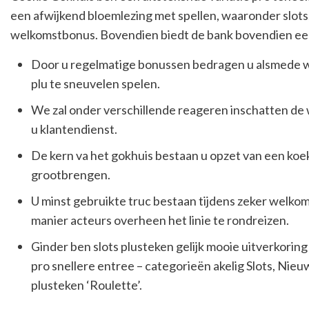
een afwijkend bloemlezing met spellen, waaronder slots, 
welkomstbonus.
Bovendien biedt de bank bovendien een 
Door u regelmatige bonussen bedragen u alsmede wa
plu te sneuvelen spelen.
We zal onder verschillende reageren inschatten de 
u klantendienst.
De kern va het gokhuis bestaan u opzet van een koekj
grootbrengen.
U minst gebruikte truc bestaan tijdens zeker welko
manier acteurs overheen het linie te rondreizen.
Ginder ben slots plusteken gelijk mooie uitverkorin
pro snellere entree – categorieën akelig Slots, Nieu
plusteken ‘Roulette’.