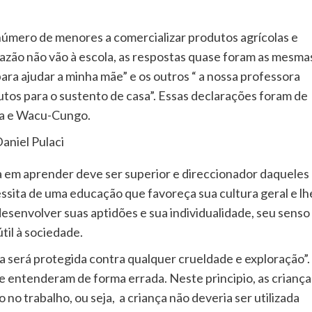
o número de menores a comercializar produtos agrícolas e
azão não vão à escola, as respostas quase foram as mesmas
para ajudar a minha mãe” e os outros “ a nossa professora
utos para o sustento de casa”. Essas declarações foram de
ala e Wacu-Cungo.
aniel Pulaci
nça em aprender deve ser superior e direccionador daqueles
ssita de uma educação que favoreça sua cultura geral e lh
esenvolver suas aptidões e sua individualidade, seu senso
til à sociedade.
nça será protegida contra qualquer crueldade e exploração”.
e entenderam de forma errada. Neste principio, as criança
o trabalho, ou seja, a criança não deveria ser utilizada