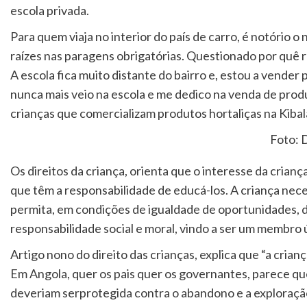
escola privada.
Para quem viaja no interior do país de carro, é notório 
raízes nas paragens obrigatórias. Questionado por quê r
A escola fica muito distante do bairro e, estou a vender 
nunca mais veio na escola e me dedico na venda de prod
crianças que comercializam produtos hortaliças na Kib
Foto: D
Os direitos da criança, orienta que o interesse da cria
que têm a responsabilidade de educá-los. A criança nece
permita, em condições de igualdade de oportunidades, d
responsabilidade social e moral, vindo a ser um membro ú
Artigo nono do direito das crianças, explica que “a cria
Em Angola, quer os pais quer os governantes, parece qu
deveriam serprotegida contra o abandono e a exploração n