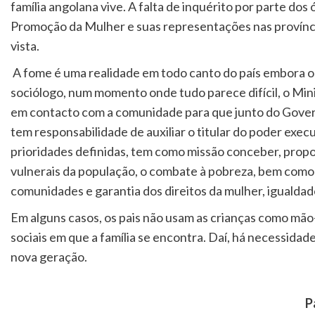
família angolana vive. A falta de inquérito por parte dos
Promoção da Mulher e suas representações nas província
vista.
A fome é uma realidade em todo canto do país embora 
sociólogo, num momento onde tudo parece difícil, o Mini
em contacto com a comunidade para que junto do Govern
tem responsabilidade de auxiliar o titular do poder exec
prioridades definidas, tem como missão conceber, propor
vulnerais da população, o combate à pobreza, bem como 
comunidades e garantia dos direitos da mulher, igualda
Em alguns casos, os pais não usam as crianças como mão
sociais em que a família se encontra. Daí, há necessida
nova geração.
P