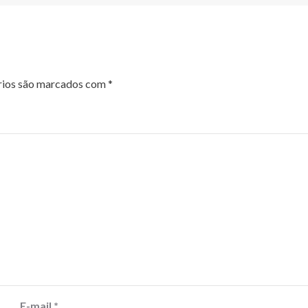
rios são marcados com
*
E-mail
*