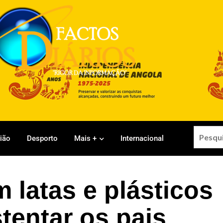
gião
Desporto
Mais +
Internacional
 latas e plásticos
stentar os pais