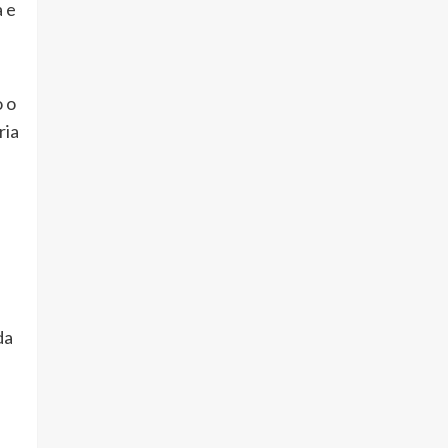
a e
 o
ria
da