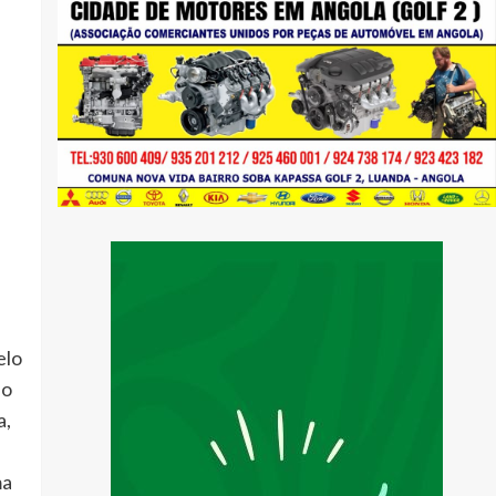
elo
ão
a,
ma