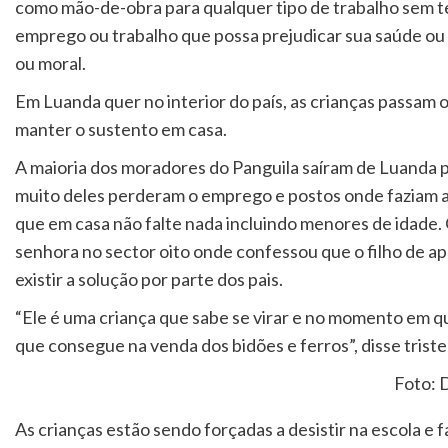
como mão-de-obra para qualquer tipo de trabalho sem t
emprego ou trabalho que possa prejudicar sua saúde ou 
ou moral.
Em Luanda quer no interior do país, as crianças passam o 
manter o sustento em casa.
A maioria dos moradores do Panguila saíram de Luanda po
muito deles perderam o emprego e postos onde faziam a
que em casa não falte nada incluindo menores de idade.
senhora no sector oito onde confessou que o filho de 
existir a solução por parte dos pais.
“Ele é uma criança que sabe se virar e no momento em q
que consegue na venda dos bidões e ferros”, disse tris
Foto: D
As crianças estão sendo forçadas a desistir na escola e f