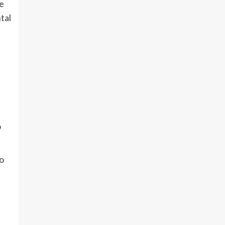
e
tal
o
ro