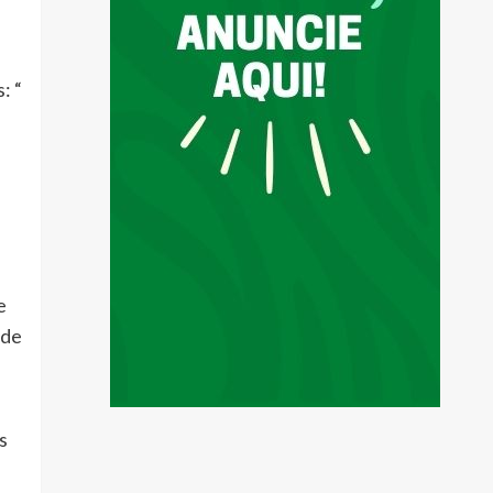
: “
e
 de
s