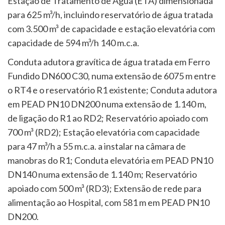
Estação de Tratamento de Água (ETA) dimensionada
para 625 m³/h, incluindo reservatório de água tratada
com 3.500 m³ de capacidade e estação elevatória com
capacidade de 594 m³/h 140 m.c.a.
Conduta adutora gravítica de água tratada em Ferro
Fundido DN600 C30, numa extensão de 6075 m entre
o RT4 e o reservatório R1 existente; Conduta adutora
em PEAD PN10 DN200 numa extensão de 1.140 m,
de ligação do R1 ao RD2; Reservatório apoiado com
700 m³ (RD2); Estação elevatória com capacidade
para 47 m³/h a 55 m.c.a. a instalar na câmara de
manobras do R1; Conduta elevatória em PEAD PN10
DN140 numa extensão de 1.140 m; Reservatório
apoiado com 500 m³ (RD3); Extensão de rede para
alimentação ao Hospital, com 581 m em PEAD PN10
DN200.