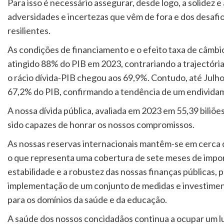
Para isso é necessário assegurar, desde logo, a solidez e
adversidades e incertezas que vêm de fora e dos desafios
resilientes.
As condições de financiamento e o efeito taxa de câmbi
atingido 88% do PIB em 2023, contrariando a trajectór
o rácio dívida-PIB chegou aos 69,9%. Contudo, até Julho
67,2% do PIB, confirmando a tendência de um endividam
A nossa dívida pública, avaliada em 2023 em 55,39 biliõ
sido capazes de honrar os nossos compromissos.
As nossas reservas internacionais mantêm-se em cerca d
o que representa uma cobertura de sete meses de impor
estabilidade e a robustez das nossas finanças públicas
implementação de um conjunto de medidas e investiment
para os domínios da saúde e da educação.
A saúde dos nossos concidadãos continua a ocupar um lu