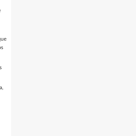
e
que
os
s
a,