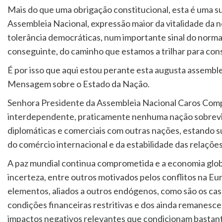
Mais do que uma obrigação constitucional, esta é uma su
Assembleia Nacional, expressão maior da vitalidade da n
tolerância democráticas, num importante sinal do normal
conseguinte, do caminho que estamos a trilhar para con
É por isso que aqui estou perante esta augusta assemble
Mensagem sobre o Estado da Nação.
Senhora Presidente da Assembleia Nacional Caros Comp
interdependente, praticamente nenhuma nação sobrevi
diplomáticas e comerciais com outras nações, estando su
do comércio internacional e da estabilidade das relações
A paz mundial continua comprometida e a economia glo
incerteza, entre outros motivados pelos conflitos na Eu
elementos, aliados a outros endógenos, como são os cas
condições financeiras restritivas e dos ainda remanesc
impactos negativos relevantes que condicionam bastant