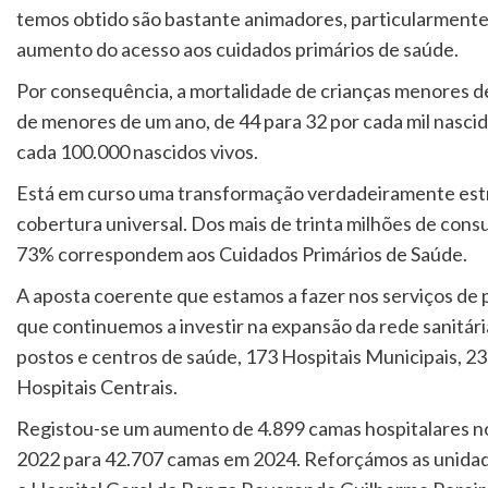
temos obtido são bastante animadores, particularmente
aumento do acesso aos cuidados primários de saúde.
Por consequência, a mortalidade de crianças menores de 
de menores de um ano, de 44 para 32 por cada mil nasci
cada 100.000 nascidos vivos.
Está em curso uma transformação verdadeiramente estrut
cobertura universal. Dos mais de trinta milhões de consu
73% correspondem aos Cuidados Primários de Saúde.
A aposta coerente que estamos a fazer nos serviços de p
que continuemos a investir na expansão da rede sanitár
postos e centros de saúde, 173 Hospitais Municipais, 23 
Hospitais Centrais.
Registou-se um aumento de 4.899 camas hospitalares n
2022 para 42.707 camas em 2024. Reforçámos as unidades