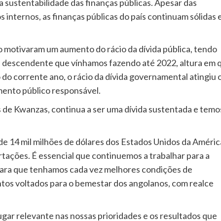
 a sustentabilidade das finanças públicas. Apesar das
 internos, as finanças públicas do país continuam sólidas 
o motivaram um aumento do rácio da dívida pública, tendo
ia descendente que vínhamos fazendo até 2022, altura em 
 do corrente ano, o rácio da dívida governamental atingiu 
ento público responsável.
es de Kwanzas, continua a ser uma dívida sustentada e temo
e 14 mil milhões de dólares dos Estados Unidos da Améric
tações. É essencial que continuemos a trabalhar para a
, para que tenhamos cada vez melhores condições de
os voltados para o bemestar dos angolanos, com realce
gar relevante nas nossas prioridades e os resultados que