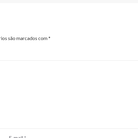
rios são marcados com
*
E-mail
*