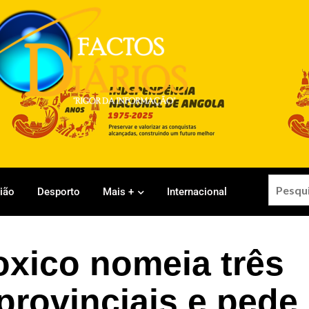
gião
Desporto
Mais +
Internacional
xico nomeia três
provinciais e pede