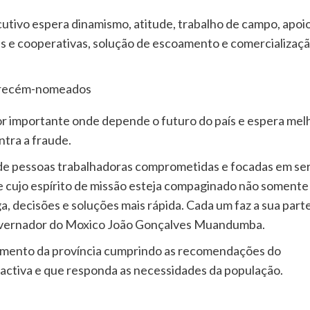
cutivo espera dinamismo, atitude, trabalho de campo, apoi
es e cooperativas, solução de escoamento e comercializaç
 recém-nomeados
r importante onde depende o futuro do país e espera mel
ntra a fraude.
a de pessoas trabalhadoras comprometidas e focadas em ser
e cujo espírito de missão esteja compaginado não somente
, decisões e soluções mais rápida. Cada um faz a sua part
governador do Moxico João Gonçalves Muandumba.
mento da província cumprindo as recomendações do
 activa e que responda as necessidades da população.