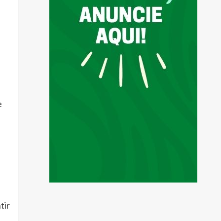
e
tir