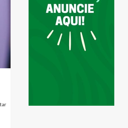
tar
a