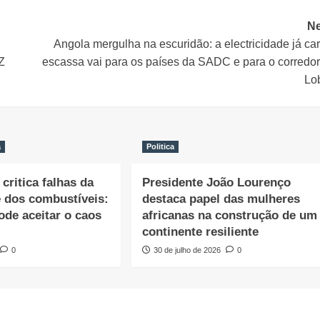
Ne
Angola mergulha na escuridão: a electricidade já ca
Z
escassa vai para os países da SADC e para o corredor
Lo
a
Politica
critica falhas da
Presidente João Lourenço
e dos combustíveis:
destaca papel das mulheres
ode aceitar o caos
africanas na construção de um
continente resiliente
0
30 de julho de 2026
0