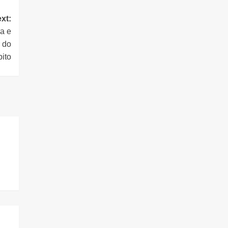
xt:
ra e
 do
bito