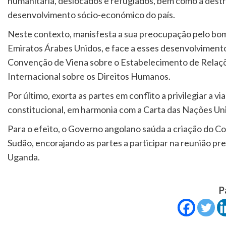
humanitária, deslocados e refugiados, bem como a destru
desenvolvimento sócio-económico do país.
Neste contexto, manisfesta a sua preocupação pelo bo
Emiratos Árabes Unidos, e face a esses desenvolvimentos,
Convenção de Viena sobre o Estabelecimento de Relações
Internacional sobre os Direitos Humanos.
Por último, exorta as partes em conflito a privilegiar a v
constitucional, em harmonia com a Carta das Nações Uni
Para o efeito, o Governo angolano saúda a criação do C
Sudão, encorajando as partes a participar na reunião p
Uganda.
P