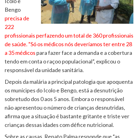
Icolo e
Bengo
precisa de
222
profissionais perfazendo um total de 360 profissionais
de saúde. “Só os médicos nós deveríamos ter entre 28
a 35 médicos
para fazer face a demanda e a cobertura
tendo em conta o raçoo populacional”, explicou o
responsável da unidade sanitária.
Depois da malária a principal patologia que apoquenta
os munícipes do Icolo e Bengo, está a desnutrição
sobretudo dos 0 aos 5 anos. Embora o responsável
não apresentou o número de crianças desnutridas,
afirma que a situação é bastante gritante e triste ver
crianças dessas idades com défice nutricional.
Sobre as causas, Renato Palma responde que “as