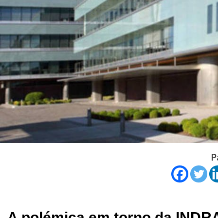
P
A polémica em torno da INDRA