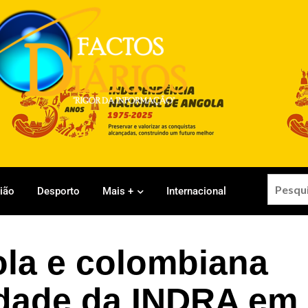
gião
Desporto
Mais +
Internacional
la e colombiana
idade da INDRA em