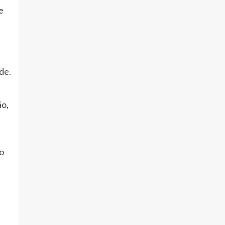
e
de.
ão,
 o