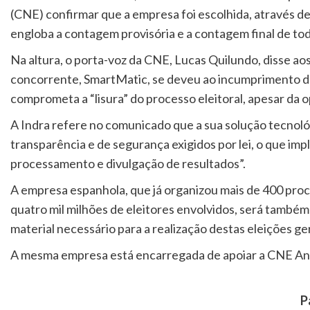
(CNE) confirmar que a empresa foi escolhida, através de
engloba a contagem provisória e a contagem final de tod
Na altura, o porta-voz da CNE, Lucas Quilundo, disse ao
concorrente, SmartMatic, se deveu ao incumprimento da
comprometa a “lisura” do processo eleitoral, apesar da 
A Indra refere no comunicado que a sua solução tecnoló
transparência e de segurança exigidos por lei, o que im
processamento e divulgação de resultados”.
A empresa espanhola, que já organizou mais de 400 proce
quatro mil milhões de eleitores envolvidos, será também
material necessário para a realização destas eleições ger
A mesma empresa está encarregada de apoiar a CNE Ang
P