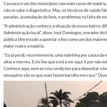
Cacuaco é um dos municípios com mais casos de malári
não se sabe o diagnóstico. Mas, os técnicos de saúde fa
paradas, acumulação de lixos, e problemas na falta de 
“A administração conhece a situação do nosso bairro, dif
Administração local”, disse José Domingos, morador do 
pública têm estado a apontar o lixo como um dos maiore
maior realce a malária.
“Eu já perdi, recentemente, uma sobrinha por causa da m
altas e morreu. Este lixo que está a ver aqui, é por não e
Conhece aqui, nem se cria condições para depositar o li
mosquitos são os que mais fazem barulho em casa.” Diss