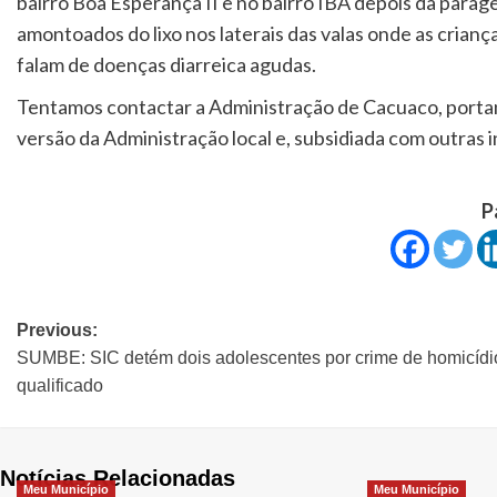
bairro Boa Esperança II e no bairro IBA depois da paragem 
amontoados do lixo nos laterais das valas onde as crian
falam de doenças diarreica agudas.
Tentamos contactar a Administração de Cacuaco, portan
versão da Administração local e, subsidiada com outras
P
Previous:
SUMBE: SIC detém dois adolescentes por crime de homicídi
qualificado
Notícias Relacionadas
Meu Município
Meu Município