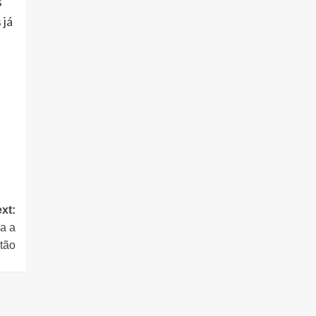
s
 já
xt:
za a
tão