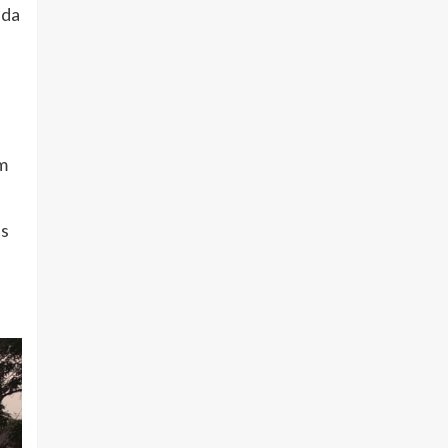
nda
m
es