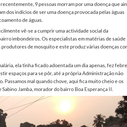
a, recentemente, 9 pessoas morram por uma doença que ai
lam dos indícios de ser uma doença provocada pelas águas
escoamento de águas.
icilmente vê-se a cumprir uma actividade social da
bairro imbondeiros. Os especialistas em matérias de saúde
s produtores de mosquito e este produz várias doenças co
alária, ela tinha ficado adoentada um dia apenas, fez febr
xistir espaços para se pôr, até a própria Administração não
xo. Passamos mal quando chove, aqui fica muito cheio e os
e Sabino Jamba, morador do bairro Boa Esperança II.