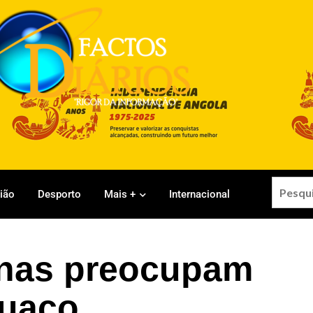
gião
Desporto
Mais +
Internacional
tinas preocupam
cuaco