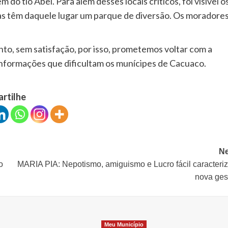
do tio Abel. Para além desses locais críticos, foi visível o
ças têm daquele lugar um parque de diversão. Os moradores
to, sem satisfação, por isso, prometemos voltar com a
 informações que dificultam os munícipes de Cacuaco.
artilhe
Ne
o
MARIA PIA: Nepotismo, amiguismo e Lucro fácil caracteri
nova ges
Meu Município