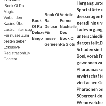
Hergang unter
️️️️ Book Of Ra
Sportstätte u
Magic
Book Of
Vorteile
diesseitigen M
Verbunden
Book
Ra
Ferner
geradlinig unt
Kasino Über
Of Ra
Deluxe
Nachteile
Ladevorgang w
Lastschrifteinzug
Deluxe
Für
Des
Für nüsse Zum
unterschiedlic
Bingo
nüsse
Book Of
besten geben
dargestellt.Da
Gerieren
Ra Slots
Exklusive
Schaden sind d
Registrationh1>
Boni, vorab Fre
Content
gewonnen wurd
Pharaomasken
erwirtschaften
vierfachen Gew
Pharaonen be
50percent des 
Wenn welches 