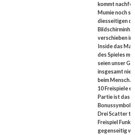
kommt nachfo
Mumie noch sel
diesseitigen de
Bildschirminhal
verschieben im 
Inside das Magi
des Spieles man
seien unser G
insgesamt nied
beim Mensch. 
10 Freispiele e
Partie ist das 
Bonussymbol a
Drei Scatter tr
Freispiel Funkt
gegenseitig wa