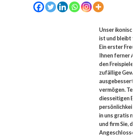
Unser ikonisch
ist und bleibt 
Ein erster Freu
Ihnen ferner A
den Freispielen
zufällige Gew
ausgebessert s
vermögen. Test
diesseitigen B
persönlichkei
in uns gratis n
und firm Sie, di
Angeschlossen 