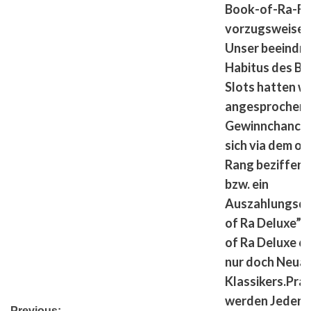
Book-of-Ra-Fa
vorzugsweise 
Unser beeindr
Habitus des Bo
Slots hatten wi
angesprochen.
Gewinnchancen
sich via dem ob
Rang beziffern,
bzw. ein
Auszahlungsqu
of Ra Deluxe” f
of Ra Deluxe 6”
nur doch Neua
Klassikers.Pra
werden Jederm
Previous: