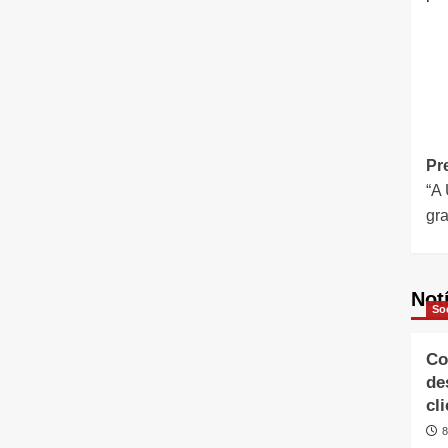
Pr
“A 
gra
Not
So
Co
de
cl
8