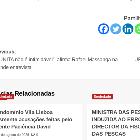
Partil
evious:
UNITA não é intimidável”, afirma Rafael Massanga na
U
nde entrevista
ícias Relacionadas
ciedade
Sociedade
ndomínio Vila Lisboa
MINISTRA DAS PE
smente acusações feitas pelo
INDUZIDA AO ERR
iente Paciência David
DIRECTOR DA FIS
DAS PESCAS
 de agosto de 2026
0