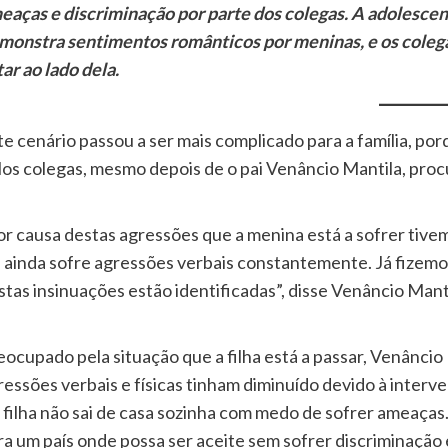
eaças e discriminação por parte dos colegas. A adolesc
monstra sentimentos românticos por meninas, e os colega
ar ao lado dela.
te cenário passou a ser mais complicado para a família, porq
los colegas, mesmo depois de o pai Venâncio Mantila, procu
or causa destas agressões que a menina está a sofrer tive
a ainda sofre agressões verbais constantemente. Já fizemo
stas insinuações estão identificadas”, disse Venâncio Manti
eocupado pela situação que a filha está a passar, Venâncio
ressões verbais e físicas tinham diminuído devido à inter
a filha não sai de casa sozinha com medo de sofrer ameaça
ra um país onde possa ser aceite sem sofrer discriminação