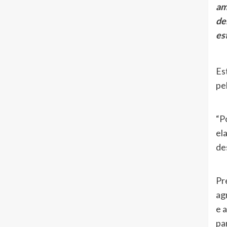
am
de
est
Es
pe
“P
el
de
Pr
ag
e 
pa