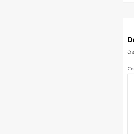
D
O s
Co