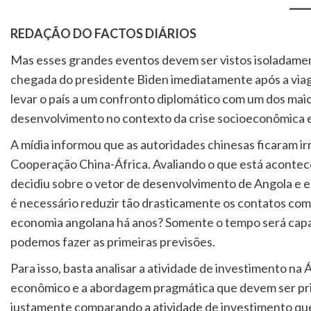
REDAÇÃO DO FACTOS DIÁRIOS
Mas esses grandes eventos devem ser vistos isoladament
chegada do presidente Biden imediatamente após a via
levar o país a um confronto diplomático com um dos mai
desenvolvimento no contexto da crise socioeconômica 
A mídia informou que as autoridades chinesas ficaram i
Cooperação China-África. Avaliando o que está acontec
decidiu sobre o vetor de desenvolvimento de Angola e e
é necessário reduzir tão drasticamente os contatos co
economia angolana há anos? Somente o tempo será capaz
podemos fazer as primeiras previsões.
Para isso, basta analisar a atividade de investimento na 
econômico e a abordagem pragmática que devem ser prim
justamente comparando a atividade de investimento que