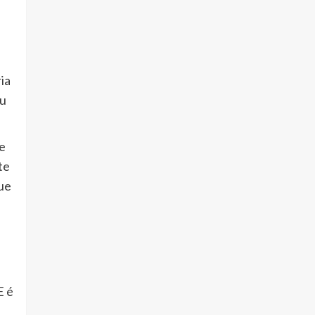
ia
au
de
te
ue
E é