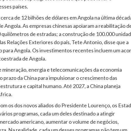
sses países.
 cerca de 12 bilhões de dólares em Angola na última décad
de Angola. As empresas chinesas apoiaram a reabilitação d
00 quilômetros de estradas; a construção de 100.000 unida
 das Relações Exteriores do país, Tete Antonio, disse que a
ho para Angola. Os investimentos recentes incluem um aco
utoestrada de Angola.
e mineração, energia e telecomunicações da economia
go prazo da China para impulsionar o crescimento das
estrutura e capital humano. Até 2027, a China planeja
frica.
com os dos novos aliados do Presidente Lourenço, os Esta
ários programas, cada um deles destinado a atingir
ao mercado americano, aumentar o volume de negócios,
reza. Na realidade, cada um desses programas não tem um