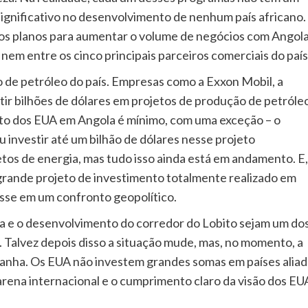
gnificativo no desenvolvimento de nenhum país africano.
 os planos para aumentar o volume de negócios com Angol
em entre os cinco principais parceiros comerciais do país
de petróleo do país. Empresas como a Exxon Mobil, a
tir bilhões de dólares em projetos de produção de petróle
nto dos EUA em Angola é mínimo, com uma exceção – o
investir até um bilhão de dólares nesse projeto
os de energia, mas tudo isso ainda está em andamento. E,
rande projeto de investimento totalmente realizado em
esse em um confronto geopolítico.
la e o desenvolvimento do corredor do Lobito sejam um do
n. Talvez depois disso a situação mude, mas, no momento, a
ranha. Os EUA não investem grandes somas em países alia
a arena internacional e o cumprimento claro da visão dos EU