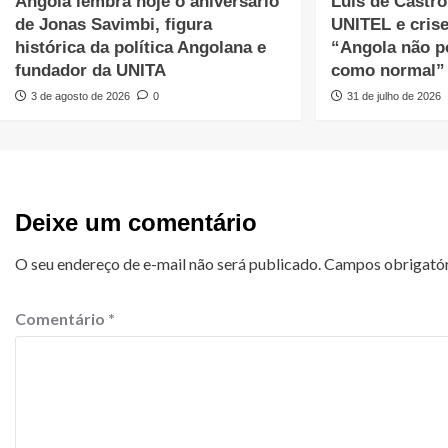
Angola lembra hoje o aniversário
Luís de Castro 
de Jonas Savimbi, figura
UNITEL e cris
histórica da política Angolana e
“Angola não p
fundador da UNITA
como normal”
3 de agosto de 2026
0
31 de julho de 2026
Deixe um comentário
O seu endereço de e-mail não será publicado.
Campos obrigató
Comentário
*