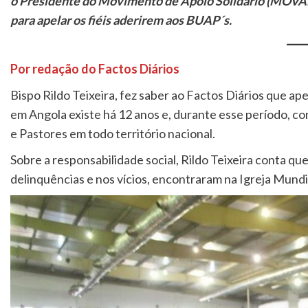
o Presidente do Movimento de Apoio Solidário (MOVA
para apelar os fiéis aderirem aos BUAP´s.
Por redação do Factos Diários
Bispo Rildo Teixeira, fez saber ao Factos Diários que ap
em Angola existe há 12 anos e, durante esse período, cont
e Pastores em todo território nacional.
Sobre a responsabilidade social, Rildo Teixeira conta q
delinquências e nos vícios, encontraram na Igreja Mund