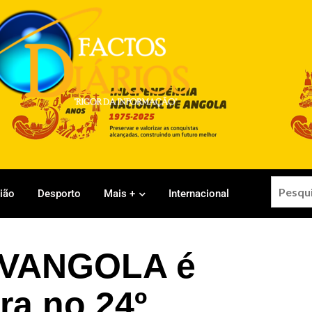
gião
Desporto
Mais +
Internacional
OVANGOLA é
ra no 24º