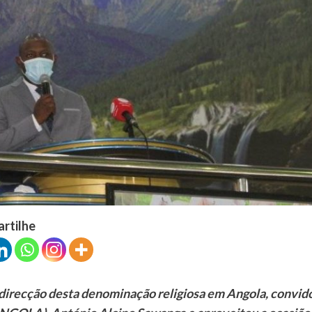
artilhe
a direcção desta denominação religiosa em Angola, convid