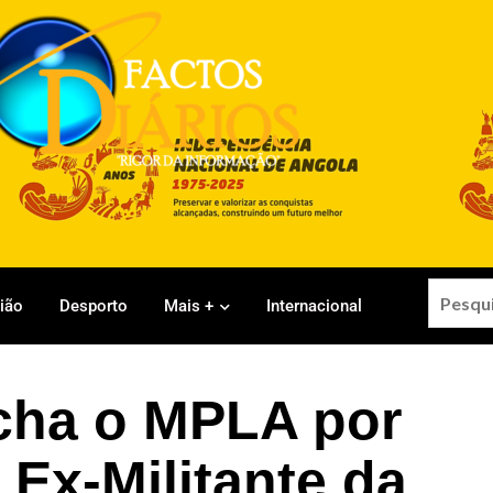
gião
Desporto
Mais +
Internacional
cha o MPLA por
 Ex-Militante da