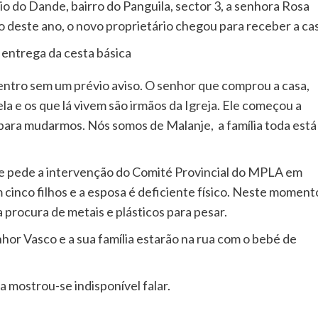
pio do Dande, bairro do Panguila, sector 3, a senhora Rosa
 deste ano, o novo proprietário chegou para receber a ca
 entrega da cesta básica
entro sem um prévio aviso. O senhor que comprou a casa,
la e os que lá vivem são irmãos da Igreja. Ele começou a
 para mudarmos. Nós somos de Malanje, a família toda está 
 e pede a intervenção do Comité Provincial do MPLA em
cinco filhos e a esposa é deficiente físico. Neste moment
 a procura de metais e plásticos para pesar.
enhor Vasco e a sua família estarão na rua com o bebé de
 mostrou-se indisponível falar.