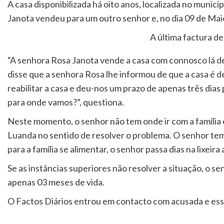
A casa disponibilizada há oito anos, localizada no municí
Janota vendeu para um outro senhor e, no dia 09 de Maio
A última factura de
“A senhora Rosa Janota vende a casa com connosco lá d
disse que a senhora Rosa lhe informou de que a casa é de
reabilitar a casa e deu-nos um prazo de apenas três dias
para onde vamos?”, questiona.
Neste momento, o senhor não tem onde ir com a família
Luanda no sentido de resolver o problema. O senhor tem 
para a família se alimentar, o senhor passa dias na lixeira
Se as instâncias superiores não resolver a situação, o s
apenas 03 meses de vida.
O Factos Diários entrou em contacto com acusada e essa