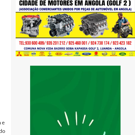
a e
 do