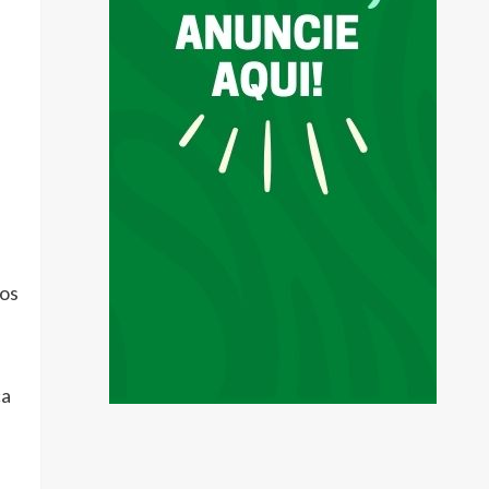
ços
ca