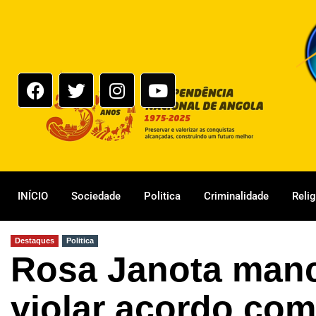
INÍCIO
Sociedade
Politica
Criminalidade
Reli
Destaques
Politica
Rosa Janota man
violar acordo com