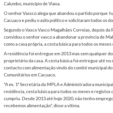
Calumbo, município de Viana.
O senhor Vassco alega que abandou o partido porque 
Cacuaco e pediu o asilo político e solicitaram todos os
Segundo o Vasco Vasco Magalhães Correias, depois da R
convidou o senhor vasco a abandonar a província de Mal
como a casa própria, a cesta básica para todos os meses
A residência foi entregue em 2013 mas sem qualquer do
proprietário da casa. A cesta básica foi entregue até no 
contacto com alimentação vindo do comité municipal do 
Comunitários em Cacuaco.
“A ex. 1ª Secretária do MPLA e Administradora municip
residência, cesta básica para todos os meses e registos
cumpriu. Desde 2013 até hoje 2020, não tenho emprego,
recebemos alimentação”, disse a vítima.