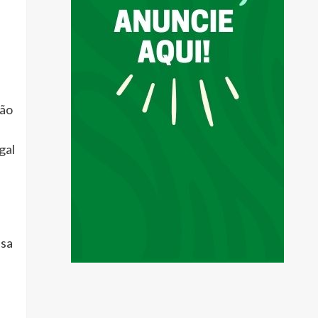
ção
gal
ssa