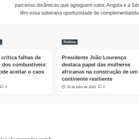
parcerias dinâmicas que agreguem valor. Angola e a Sé
têm essa soberana oportunidade de complementarida
a
Politica
critica falhas da
Presidente João Lourenço
e dos combustíveis:
destaca papel das mulheres
ode aceitar o caos
africanas na construção de um
continente resiliente
0
30 de julho de 2026
0
rios são marcados com
*