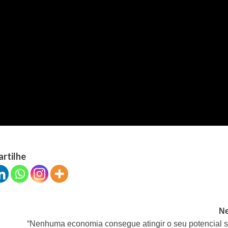
artilhe
Ne
“Nenhuma economia consegue atingir o seu potencial 