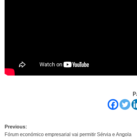
P
Previous:
Fórum económico empresarial vai permitir Sérvia e Angola