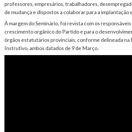
professores, empresários, trabalhadores, desempregados,
de mudança e dispostos a colaborar para a implantaçã
À margem do Seminário, foi revista com os responsáveis p
crescimento orgânico do Partido e para o desenvolvime
órgãos estatutários provinciais, conforme delineada 
Instrutivo, ambos datados de 9 de Março.