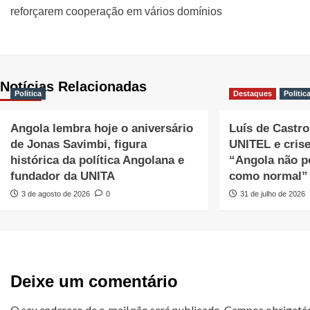
reforçarem cooperação em vários domínios
Notícias Relacionadas
Politica
Destaques
Politic
Angola lembra hoje o aniversário
Luís de Castro 
de Jonas Savimbi, figura
UNITEL e cris
histórica da política Angolana e
“Angola não p
fundador da UNITA
como normal”
3 de agosto de 2026
0
31 de julho de 2026
Deixe um comentário
O seu endereço de e-mail não será publicado.
Campos obrigató