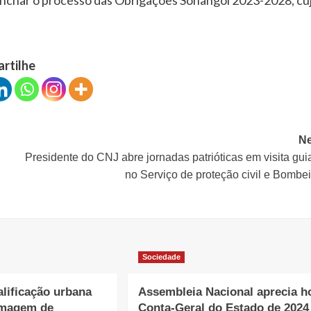
manchar o processo das Obrigações Sonangol 2023-2028, cu
artilhe
Ne
Presidente do CNJ abre jornadas patrióticas em visita gu
no Serviço de proteção civil e Bombe
Sociedade
lificação urbana
Assembleia Nacional aprecia h
imagem de
Conta-Geral do Estado de 2024