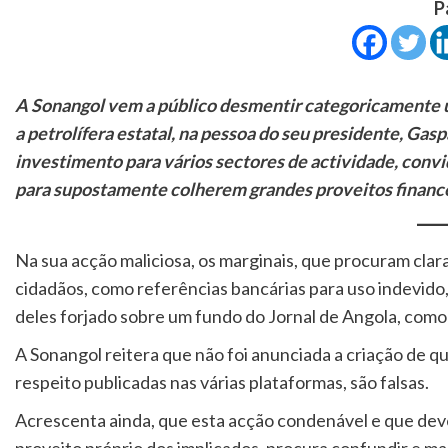
P
A Sonangol vem a público desmentir categoricamente uma
a petrolífera estatal, na pessoa do seu presidente, Gas
investimento para vários sectores de actividade, con
para supostamente colherem grandes proveitos finance
Na sua acção maliciosa, os marginais, que procuram cla
cidadãos, como referências bancárias para uso indevido,
deles forjado sobre um fundo do Jornal de Angola, como 
A Sonangol reitera que não foi anunciada a criação de qu
respeito publicadas nas várias plataformas, são falsas.
Acrescenta ainda, que esta acção condenável e que deve