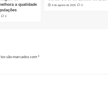
melhora a qualidade
6 de agosto de 2026
0
opulações
0
rios são marcados com
*