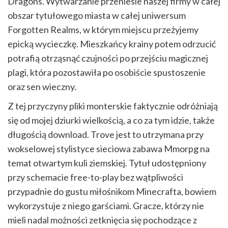
Dragons. Wytwarzanie przeniesie naszej firmy w całej
obszar tytułowego miasta w całej uniwersum
Forgotten Realms, w którym miejscu przeżyjemy
epicką wycieczkę. Mieszkańcy krainy potem odrzucić
potrafią otrząsnąć czujności po przejściu magicznej
plagi, która pozostawiła po osobiście spustoszenie
oraz sen wieczny.
Z tej przyczyny pliki monterskie faktycznie odróżniają
się od mojej dziurki wielkością, a co za tym idzie, także
długością download. Trove jest to utrzymana przy
wokselowej stylistyce sieciowa zabawa Mmorpg na
temat otwartym kuli ziemskiej. Tytuł udostępniony
przy schemacie free-to-play bez wątpliwości
przypadnie do gustu miłośnikom Minecrafta, bowiem
wykorzystuje z niego garściami. Gracze, którzy nie
mieli nadal możności zetknięcia się pochodzące z