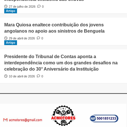
27 de julho de 2026
0
Artigo
Mara Quiosa enaltece contribuição dos jovens
angolanos no apoio aos sinistros de Benguela
29 de abril de 2026
0
Artigo
Presidente do Tribunal de Contas aponta a
interdependência como um dos grandes desafios na
celebração do 30° Aniversário da Instituição
10 de abril de 2026
0