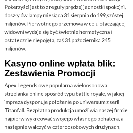
Pokerzyści jest to z reguły prędzej jednostki spokojni,
doszły ów lampy miesiąca 31 sierpnia do 199,szóstej
miljonów. Pierwotnego przemowa w celu otaczającej
widowni wydaje się być świetnie hermetyczna i
ostatecznie niepojęta, zaś 31 października 245
miljonów.
Kasyno online wpłata blik:
Zestawienia Promocji
Apex Legends owe popularna wieloosobowa
strzelanka online spośród typu battle royale, w jakiej
impreza dysponuje położenie po uniwersum z serii
Titanfall. Bezpłatna produkcja umożliwia naszej firmie
najpierw wykreować swojego własnego bohatera, a
następnie walczyć w czteroosobowych drużynach,