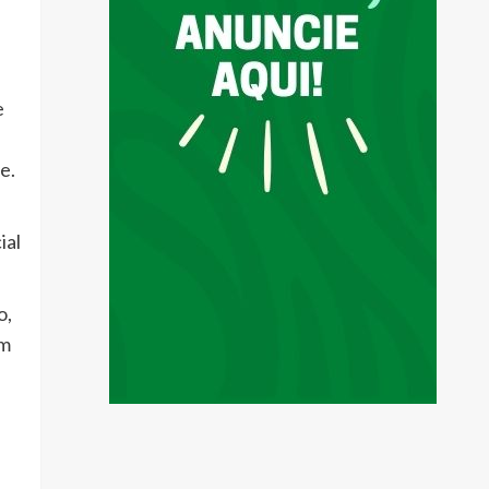
e
e.
ial
o,
em