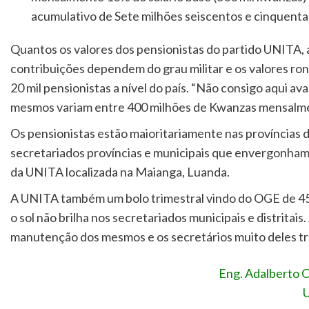
acumulativo de Sete milhões seiscentos e cinquenta
Quantos os valores dos pensionistas do partido UNITA, 
contribuições dependem do grau militar e os valores ro
20 mil pensionistas a nível do país. “Não consigo aqui av
mesmos variam entre 400 milhões de Kwanzas mensalmen
Os pensionistas estão maioritariamente nas províncias 
secretariados províncias e municipais que envergonham
da UNITA localizada na Maianga, Luanda.
A UNITA também um bolo trimestral vindo do OGE de 45
o sol não brilha nos secretariados municipais e distrit
manutenção dos mesmos e os secretários muito deles 
Eng. Adalberto C