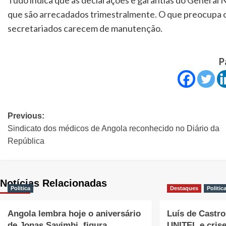
Tudo indica que as declarações e garantias do General 
que são arrecadados trimestralmente. O que preocupa os
secretariados carecem de manutenção.
P
Previous:
Sindicato dos médicos de Angola reconhecido no Diário da
República
Notícias Relacionadas
Politica
Destaques
Politic
Angola lembra hoje o aniversário
Luís de Castro 
de Jonas Savimbi, figura
UNITEL e cris