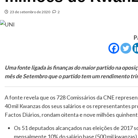
23 de setembro de 2020
2
P
Uma fonte ligada às finanças do maior partido na oposi
mês de Setembro que o partido tem um rendimento trim
A fonte revela que os 728 Comissários da CNE represent
40 mil Kwanzas dos seus salários e os representantes pro
Factos Diários, rondam oitenta e nove milhões quinhent
Os 51 deputados alcançados nas eleições de 2017 so
mensalmente 10% do salário base (500 mil kwanzas)