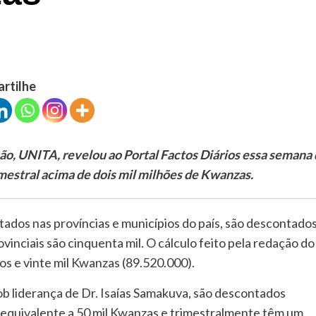
artilhe
ção, UNITA, revelou ao Portal Factos Diários essa semana
estral acima de dois mil milhões de Kwanzas.
ados nas províncias e municípios do país, são descontado
vinciais são cinquenta mil. O cálculo feito pela redação do
os e vinte mil Kwanzas (89.520.000).
b liderança de Dr. Isaías Samakuva, são
descontados
 equivalente a 50 mil Kwanzas e trimestralmente têm um