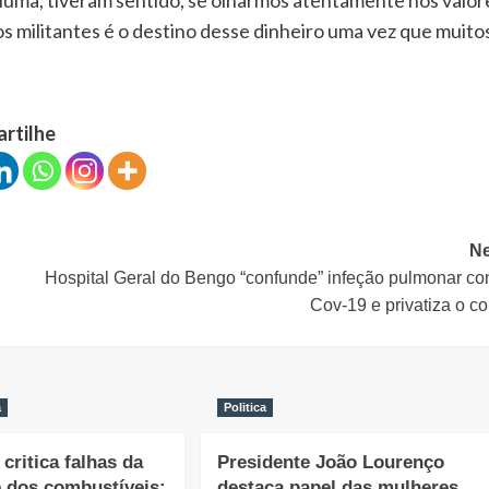
Numa, tiveram sentido, se olharmos atentamente nos valor
 militantes é o destino desse dinheiro uma vez que muito
artilhe
Ne
Hospital Geral do Bengo “confunde” infeção pulmonar co
Cov-19 e privatiza o c
a
Politica
critica falhas da
Presidente João Lourenço
e dos combustíveis:
destaca papel das mulheres