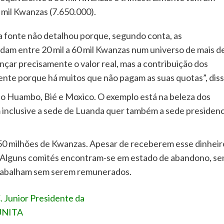
 mil Kwanzas (7.650.000).
a fonte não detalhou porque, segundo conta, as
ndam entre 20 mil a 60 mil Kwanzas num universo de mais d
ançar precisamente o valor real, mas a contribuição dos
te porque há muitos que não pagam as suas quotas”, diss
do Huambo, Bié e Moxico. O exemplo está na beleza dos
 inclusive a sede de Luanda quer também a sede presidenc
0 milhões de Kwanzas. Apesar de receberem esse dinheir
ais. Alguns comités encontram-se em estado de abandono, s
trabalham sem serem remunerados.
. Junior Presidente da
UNITA