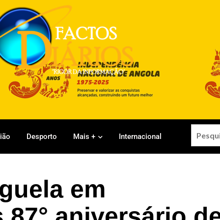
gião
Desporto
Mais +
Internacional
guela em
87° aniversário d