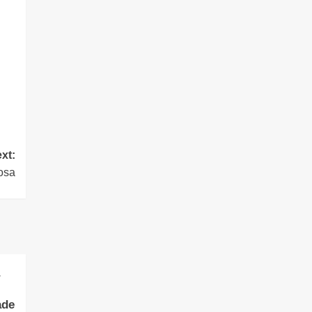
xt:
iosa
a
ade