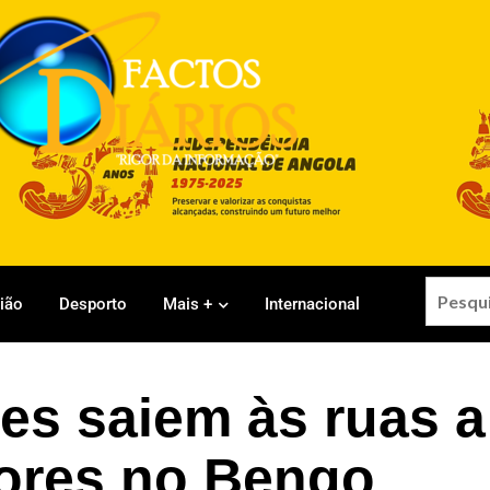
gião
Desporto
Mais +
Internacional
s saiem às ruas a
sores no Bengo