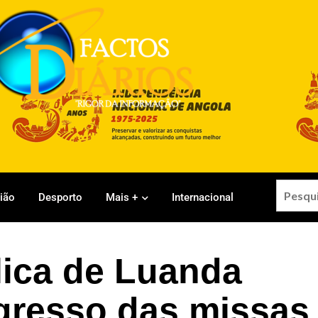
gião
Desporto
Mais +
Internacional
ica de Luanda
egresso das missas