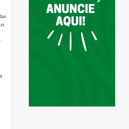
das
us
e
a