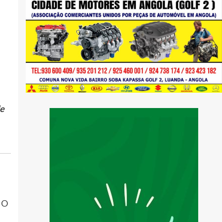
de
 O