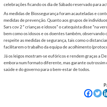
celebrações ficando os dia de Sábado reservado para act
As medidas de Biossegurança foram acauteladas e conto
medidas de prevenção. Quanto aos grupos de indivíduos 
Sars cov 2 ” crianças e idosos” o catequista disse “na ve
bem como os idosos e os doentes também, observando o
respeite as medidas de segurança, tais como o distanc
facilitarem o trabalho da equipa de acolhimento (protoco
Já os leigos mostram-se eufóricos e rendem graças a Deus
embora num formato diferente, mas garante outrossim c
saúde e do governo para o bem-estar de todos.
P