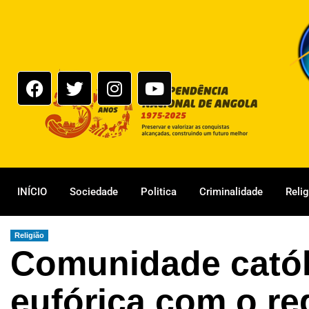
INÍCIO
Sociedade
Politica
Criminalidade
Reli
Religião
Comunidade catól
eufórica com o r