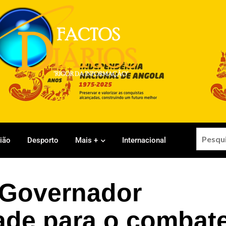
gião
Desporto
Mais +
Internacional
Governador
ade para o combat