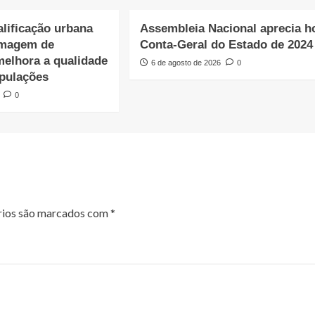
lificação urbana
Assembleia Nacional aprecia h
imagem de
Conta-Geral do Estado de 2024
melhora a qualidade
6 de agosto de 2026
0
opulações
0
rios são marcados com
*