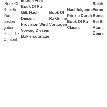
In Dem Free
️️️️ Book Of
Spielre
Book Of Ra
Rebirth
Nachfolgende
Ferner
Gilt: Nach
Book Of
Zum
Prinzip Durch
Bonusa
Diesem
Ra Online
besten
Book Of Ra
Bei Boo
Provision Wird
Vortragen
geben
Classic
Atomar
Vorweg Diesem
Httpsh1>
Übersic
Maklercourtage
Content