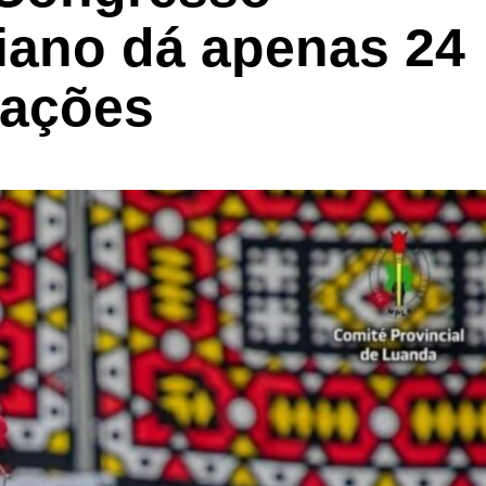
niano dá apenas 24
mações