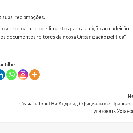
s suas reclamações.
em as normas e procedimentos para a eleição ao cadeirão
os documentos reitores da nossa Organização política”,
artilhe
Ne
Скачать 1xbet На Андройд Официальное Приложе
упаковать Устано