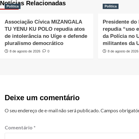
Notícias Relacionadas
Politica
Politica
Associação Cívica MIZANGALA
Presidente 
TU YENU KU POLO repudia atos
repudia “uso e
de intolerância no Uíge e defende
da Polícia no 
pluralismo democrático
militantes da 
8 de agosto de 2026
0
8 de agosto de 2026
Deixe um comentário
O seu endereço de e-mail não será publicado.
Campos obrigató
Comentário
*