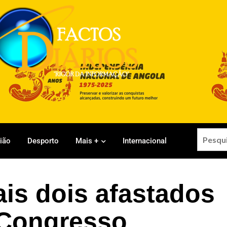
gião
Desporto
Mais +
Internacional
is dois afastados
 Congresso