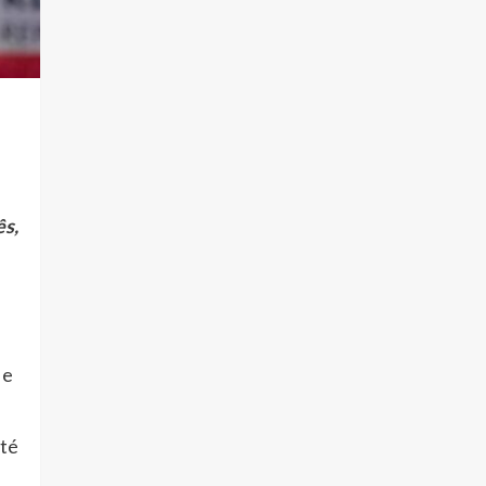
ês,
 e
ité