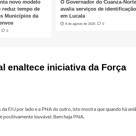
nta novo modelo
O Governador do Cuanza-Nort
e reduz tempo de
avalia serviços de identificaçã
os Municípios da
em Lucala
envos
8 de agosto de 2026
0
0
l enaltece iniciativa da Força
 da FJU por lado e a PNA do outro, isto mostra que quando há uni
o é positivamente louvável. Bem haja PNA.