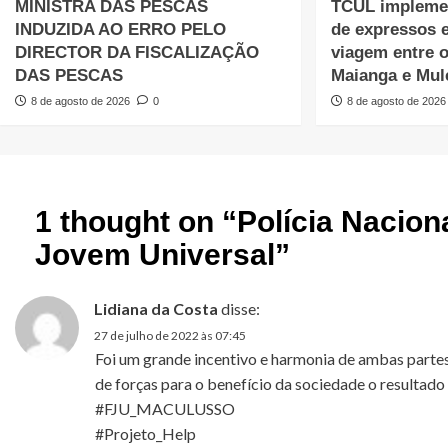
MINISTRA DAS PESCAS
TCUL impleme
INDUZIDA AO ERRO PELO
de expressos 
DIRECTOR DA FISCALIZAÇÃO
viagem entre 
DAS PESCAS
Maianga e Mul
8 de agosto de 2026
0
8 de agosto de 2026
1 thought on “
Polícia Naciona
Jovem Universal
”
Lidiana da Costa
disse:
27 de julho de 2022 às 07:45
Foi um grande incentivo e harmonia de ambas partes
de forças para o benefício da sociedade o resultad
#FJU_MACULUSSO
#Projeto_Help