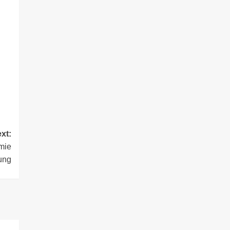
xt:
mie
ung