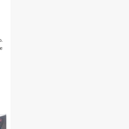
o.
de