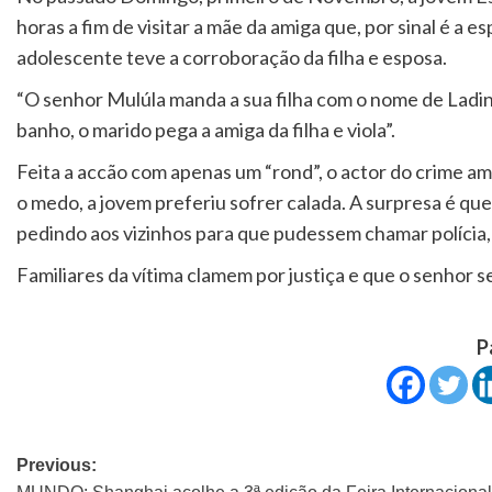
horas a fim de visitar a mãe da amiga que, por sinal é a 
adolescente teve a corroboração da filha e esposa.
“O senhor Mulúla manda a sua filha com o nome de Ladina 
banho, o marido pega a amiga da filha e viola”.
Feita a accão com apenas um “rond”, o actor do crime am
o medo, a jovem preferiu sofrer calada. A surpresa é qu
pedindo aos vizinhos para que pudessem chamar polícia, 
Familiares da vítima clamem por justiça e que o senhor s
P
Previous: